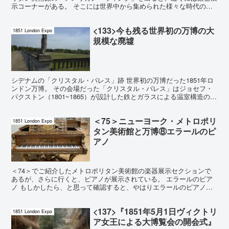
示コーナーがある。 そこには世界中から集められた様々な時代の楽
器が展示されている。 サックスの展示 まず筆者の目をひ...
<133>今も残る世界初の万博の大
1851 London Expo
規模な廃墟
シデナムの「クリスタル・パレス」跡 世界初の万博だった1851年ロ
ンドン万博。 その会場だった「クリスタル・パレス」はジョセフ・
パクストン（1801~1865）が設計した鉄とガラスによる温室構造の大
建造物だった。 じつはその名残が今も廃墟と...
＜75＞ニューヨーク・メトロポリ
1851 London Expo
タン美術館と万博⑧エラールのピ
アノ
＜74＞でご紹介したメトロポリタン美術館の楽器展示セクションで
あるが、さらに行くと、ピアノが展示されている。 エラールのピア
ノ もしかしたら、と思って確認すると、やはりエラールのピアノで
あった。 ピアノで有名なエラール社を創設したセバスチャ...
<137>『1851年5月1日ヴィクトリ
1851 London Expo
ア女王による大博覧会の開会式』