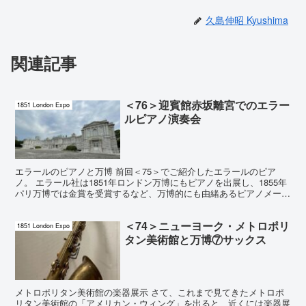
久島伸昭 Kyushima
関連記事
＜76＞迎賓館赤坂離宮でのエラー
1851 London Expo
ルピアノ演奏会
エラールのピアノと万博 前回＜75＞でご紹介したエラールのピア
ノ。 エラール社は1851年ロンドン万博にもピアノを出展し、1855年
パリ万博では金賞を受賞するなど、万博的にも由緒あるピアノメーカ
ーであった。 残念ながらこの会社は今はもう存在...
＜74＞ニューヨーク・メトロポリ
1851 London Expo
タン美術館と万博⑦サックス
メトロポリタン美術館の楽器展示 さて、これまで見てきたメトロポ
リタン美術館の「アメリカン・ウィング」を出ると、近くには楽器展