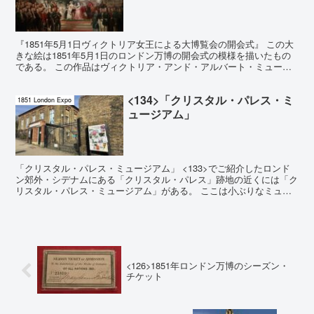
『1851年5月1日ヴィクトリア女王による大博覧会の開会式』 この大
きな絵は1851年5月1日のロンドン万博の開会式の模様を描いたもの
である。 この作品はヴィクトリア・アンド・アルバート・ミュージ
アムの万博のセクションに展示されているもので...
<134>「クリスタル・パレス・ミ
1851 London Expo
ュージアム」
「クリスタル・パレス・ミュージアム」 <133>でご紹介したロンド
ン郊外・シデナムにある「クリスタル・パレス」跡地の近くには「ク
リスタル・パレス・ミュージアム」がある。 ここは小ぶりなミュー
ジアムだが、「クリスタル・パレス」関係の資料が展示...
<126>1851年ロンドン万博のシーズン・
チケット