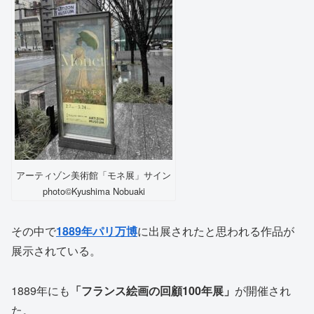
アーティゾン美術館「モネ展」サイン
photo©️Kyushima Nobuaki
その中で
1889年パリ万博
に出展されたと思われる作品が
展示されている。
1889年にも
「フランス絵画の回顧100年展」
が開催され
た。