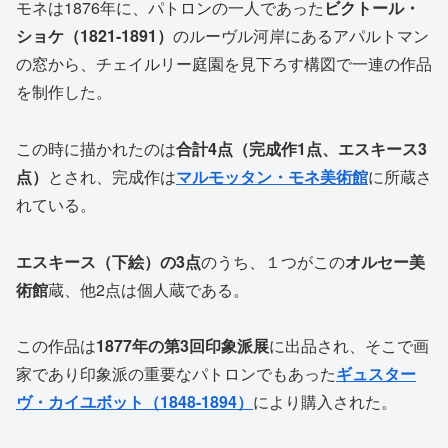
モネは1876年に、パトロンの一人であった
ビクトール・
ショケ（1821-1891）
のルーヴル河岸にあるアパルトマン
の窓から、チェイルリー庭園を見下ろす構図で一連の作品
を制作した。
この時に描かれたのは
合計4点（完成作1点、エスキース3
点）
とされ、完成作は
マルモッタン・モネ美術館
に所蔵さ
れている。
エスキース（下絵）の3点
のうち、１つがこの
オルセー美
術館
蔵、他2点は個人蔵である。
この作品は
1877年の第3回印象派展
に出品され、そこで画
家であり印象派の重要なパトロンでもあった
ギ
ュスター
ヴ・カイユボット（1848-1894）
により購入された。