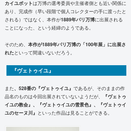
カイユボット
は万博の選考委員や主催者側とも近い関係に
あり、完成作（早い段階で個人コレクターの手に渡ったと
される）ではなく、本作が
1889年パリ万博
に出展される
ことになった、という経緯のようである。
そのため、
本作が1889年パリ万博の「100年展」に出展さ
れた
といって間違いないだろう。
『ヴェトゥイユ』
また
、528番の『ヴェトゥイユ』
であるが、そのままの作
品名のものは今回出展されていないようだが、
『ヴェトゥ
イユの教会』、『ヴェトゥイユの雪景色』、『ヴェトゥイ
ユのセーヌ川』
といった作品は見ることができる。