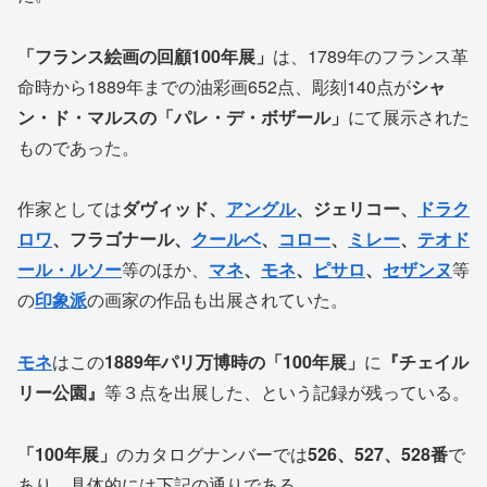
「フランス絵画の回顧100年展」
は、1789年のフランス革
命時から1889年までの油彩画652点、彫刻140点が
シャ
ン・ド・マルスの「パレ・デ・ボザール」
にて展示された
ものであった。
作家としては
ダヴィッド、
アングル
、ジェリコー、
ドラク
ロワ
、フラゴナール、
クールベ
、
コロー
、
ミレー
、
テオド
ール・ルソー
等のほか、
マネ
、
モネ
、
ピサロ
、
セザンヌ
等
の
印象派
の画家の作品も出展されていた。
モネ
はこの
1889年パリ万博時の「100年展」
に
『チェイル
リー公園』
等３点を出展した、という記録が残っている。
「100年展」
のカタログナンバーでは
526、527、528番
で
あり、具体的には下記の通りである。