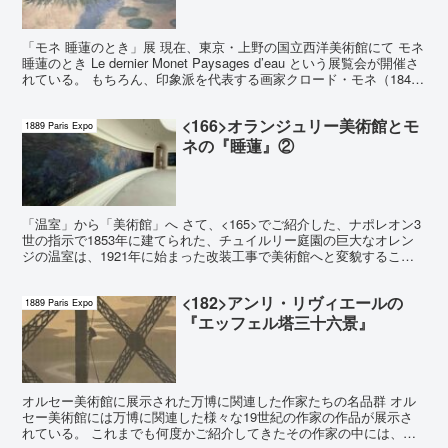
「モネ 睡蓮のとき」展 現在、東京・上野の国立西洋美術館にて モネ
睡蓮のとき Le dernier Monet Paysages d’eau という展覧会が開催さ
れている。 もちろん、印象派を代表する画家クロード・モネ（1840-
1926...
<166>オランジュリー美術館とモ
1889 Paris Expo
ネの『睡蓮』②
「温室」から「美術館」へ さて、<165>でご紹介した、ナポレオン3
世の指示で1853年に建てられた、チュイルリー庭園の巨大なオレン
ジの温室は、1921年に始まった改装工事で美術館へと変貌すること
になる。 このきっかけとなったのがクロード・...
<182>アンリ・リヴィエールの
1889 Paris Expo
『エッフェル塔三十六景』
オルセー美術館に展示された万博に関連した作家たちの名品群 オル
セー美術館には万博に関連した様々な19世紀の作家の作品が展示さ
れている。 これまでも何度かご紹介してきたその作家の中には、マ