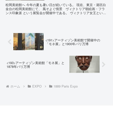
松岡美術館へ 今年の夏も暑い日が続いている。 現在、東京・港区白
金台の松岡美術館にて、 風そよぐ情景 ヴィクトリア朝絵画・フラ
ンス印象派 という展覧会が開催中である。 ヴィクトリア女王といえ
ば、その夫であるアルバート公が世界初の万博である1...
<191>アーティゾン美術館で開催中の
「モネ展」と1900年パリ万博
<193>アーティゾン美術館「モネ展」と
1878年パリ万博
ホーム
EXPO
1889 Paris Expo