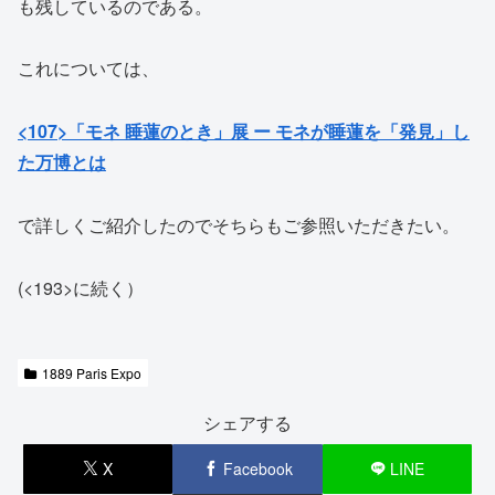
も残しているのである。
これについては、
<107>「モネ 睡蓮のとき」展 ー モネが睡蓮を「発見」し
た万博とは
で詳しくご紹介したのでそちらもご参照いただきたい。
(<193>に続く）
1889 Paris Expo
シェアする
X
Facebook
LINE