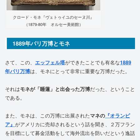
クロード・モネ『ヴェトゥイユのセーヌ川』
（1879-80年 オルセー美術館）
1889年パリ万博とモネ
さて、この、
エッフェル塔
ができたことでも有名な
1889
年パリ万博
は、モネにとって非常に重要な万博だった。
それは
モネが「睡蓮」と出会った万博
だった、ということ
である。
また、モネは、この万博に出展された
マネの
『オランピ
ア』
がアメリカに売却されるという話を聞き、２万フラン
を目標にして募金活動をして海外流出を防いだという逸話