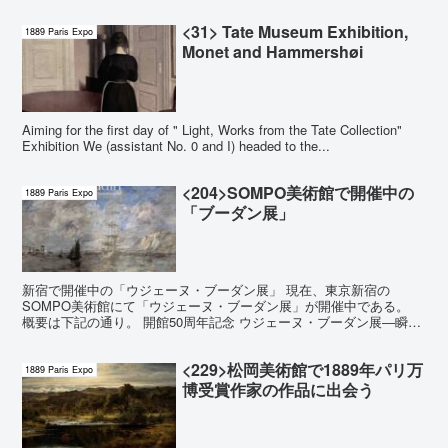
ネ、モネ、ルノワール、ゴッホ、ドガ、ゴーガン、ロートレ...
<31> Tate Museum Exhibition,
1889 Paris Expo
Monet and Hammershøi
Aiming for the first day of " Light, Works from the Tate Collection"
Exhibition We (assistant No. 0 and I) headed to the...
<204>SOMPO美術館で開催中の
1889 Paris Expo
「ブーダン展」
新宿で開催中の「ウジェーヌ・ブーダン展」 現在、東京新宿の
SOMPO美術館にて「ウジェーヌ・ブーダン展」が開催中である。
概要は下記の通り。 開館50周年記念 ウジェーヌ・ブーダン展―瞬間
の美学、光の探求 2026.04.11（土）- 06...
<229>松岡美術館で1889年パリ万
1889 Paris Expo
博受賞作家の作品に出会う