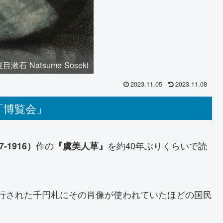
夏目漱石 Natsume Soseki
2023.11.05
2023.11.08
「博覧会」
作の
を約40年ぶりくらいで読
7-1916
）
『虞美人草』
で発行された千円札にその肖像が使われていたほどの国民