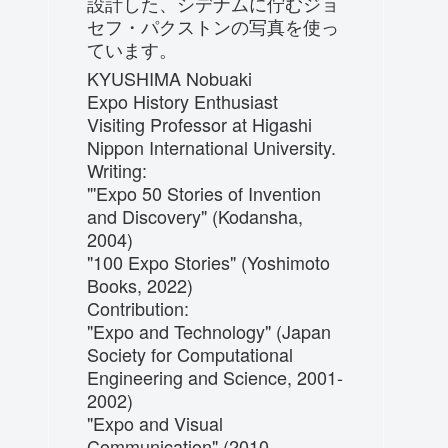
設計した、シデナムに佇むジョ
セフ・パクストンの写真を使っ
ています。
KYUSHIMA Nobuaki
Expo History Enthusiast
Visiting Professor at Higashi
Nippon International University.
Writing:
"'Expo 50 Stories of Invention
and Discovery" (Kodansha,
2004)
"100 Expo Stories" (Yoshimoto
Books, 2022)
Contribution:
"Expo and Technology" (Japan
Society for Computational
Engineering and Science, 2001-
2002)
"Expo and Visual
Communication" (2010