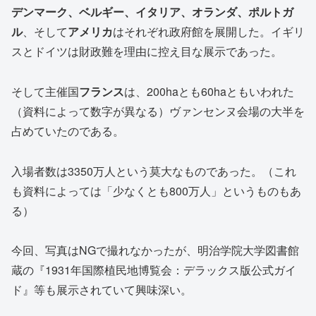
デンマーク、ベルギー、イタリア、オランダ、ポルトガ
ル
、そして
アメリカ
はそれぞれ政府館を展開した。イギリ
スとドイツは財政難を理由に控え目な展示であった。
そして主催国
フランス
は、200haとも60haともいわれた
（資料によって数字が異なる）ヴァンセンヌ会場の大半を
占めていたのである。
入場者数は3350万人という莫大なものであった。（これ
も資料によっては「少なくとも800万人」というものもあ
る）
今回、写真はNGで撮れなかったが、明治学院大学図書館
蔵の『1931年国際植民地博覧会：デラックス版公式ガイ
ド』等も展示されていて興味深い。