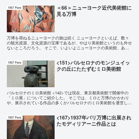
＜66＞ニューヨーク近代美術館に
1937 Paris
見る万博
万博を尋ねるニューヨークの旅は続く ニューヨークといえば、数々
の観光資源、文化資源の宝庫であるが、やはり美術館というのも外せ
ないところだろう。 そこで、いよいよニューヨークの美術館、ある
いは、美術館が所蔵している作品と万博の関係をみていくこ...
<151>バルセロナのモンジュイッ
1937 Paris
クの丘にたたずむミロ美術館
バルセロナのミロ美術館 <142>では現在、東京都美術館で開催中の
「ミロ展」についてご紹介した。 そこでは、ミロと万博のかかわり
や、展示されている作品の多くがバルセロナのミロ美術館を運営して
いるジュアン・ミロ財団からきていることもご紹介した...
<167>1937年パリ万博に出展され
1937 Paris
たモディリアーニ作品とは