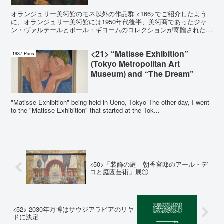
オランジュリー美術館のモネ以外の作品群 <166>でご紹介したよう
に、オランジュリー美術館には1950年代後半、美術商であったジャ
ン・ヴァルテールとポール・ギヨームのコレクションが寄贈された。
これには、セザンヌ、ルノワール、ピカソ、マティ...
<21> “Matisse Exhibition”
1937 Paris
(Tokyo Metropolitan Art
Museum) and “The Dream”
"Matisse Exhibition" being held in Ueno, Tokyo The other day, I went
to the "Matisse Exhibition" that started at the Tok...
<50>「装飾の庭 朝香宮邸のアール・デ
コと庭園芸術」展①
<52> 2030年万博はサウジアラビアのリヤ
ドに決定