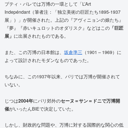
プティ・パレでは万博の一環として「L’Art
Indepéndant（筆者注：「独立美術の巨匠たち1895-1937
展」）」が開催された。上記の『アヴィニョンの娘たち』
『夢』『赤いキュロットのオダリスク』などはこの
「巨匠
展」
に出展されたものである。
また、この万博の日本館は、
坂倉準三
（1901 – 1969）に
よって設計されたモダンなものであった。
ちなみに、この1937年以来、パリでは万博が開催されて
いない。
じつは
2004年
にパリ郊外の
セーヌ＝サン＝ドニで万博開
催
がいったんBIEで決定していた。
しかし、財政的な問題や、万博に対する国際的な関心の低