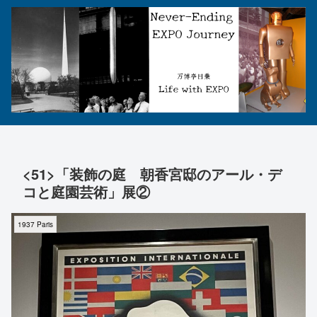
<51>「装飾の庭 朝香宮邸のアール・デ
コと庭園芸術」展②
1937 Paris