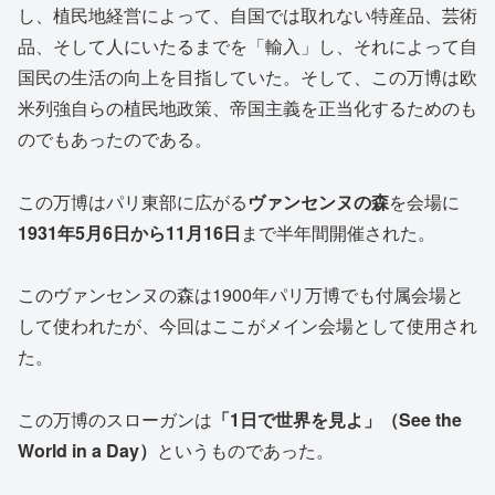
し、植民地経営によって、自国では取れない特産品、芸術
品、そして人にいたるまでを「輸入」し、それによって自
国民の生活の向上を目指していた。そして、この万博は欧
米列強自らの植民地政策、帝国主義を正当化するためのも
のでもあったのである。
この万博はパリ東部に広がる
ヴァンセンヌの森
を会場に
1931
年
5
月
6
日から
11
月
16
日
まで半年間開催された。
このヴァンセンヌの森は1900年パリ万博でも付属会場と
して使われたが、今回はここがメイン会場として使用され
た。
この万博のスローガンは
「
1
日で世界を見よ」（
See the
World in a Day
）
というものであった。