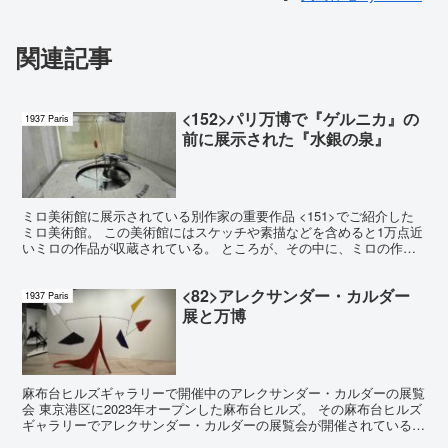
関連記事
<152>パリ万博で『ゲルニカ』の
1937 Paris
前に展示された『水銀の泉』
ミロ美術館に展示されている別作家の重要作品 <151>でご紹介した
ミロ美術館。 この美術館にはスケッチや素描などを含めると1万点近
いミロの作品が収蔵されている。 ところが、その中に、ミロの作品
でないものも展示されている。 しかも万博史的に見...
<82>アレクサンダー・カルダー
1937 Paris
展と万博
麻布台ヒルズギャラリーで開催中のアレクサンダー・カルダーの展覧
会 東京港区に2023年オープンした麻布台ヒルズ。 その麻布台ヒルズ
ギャラリーでアレクサンダー・カルダーの展覧会が開催されている。
カルダー：そよぐ、感じる、日本 という展覧会で...