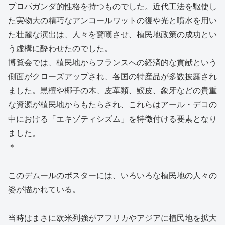
プロパガンダ的性格を持つものでした。近代工法を駆使し
た実物大の精巧なアンコールワットの復や光と噴水を用い
た壮麗な演出は、人々を驚嘆させ、植民地政策の成功とい
う虚構に酔わせたのでした。
博覧会では、植民地からフランスへの経済的な貢献という
側面がクローズアップされ、各国の特産品が多数披露され
ました。黒檀や椰子の木、皮革類、鮫皮、象牙などの貴重
な資源が植民地からもたらされ、これらはアール・デコの
中における「エキゾティシズム」を特徴付ける要素となり
ました。
＊
このデムールのポスターには、いろいろな植民地の人々の
姿が描かれている。
当時はまさに欧米列強がアフリカやアジアに植民地を拡大